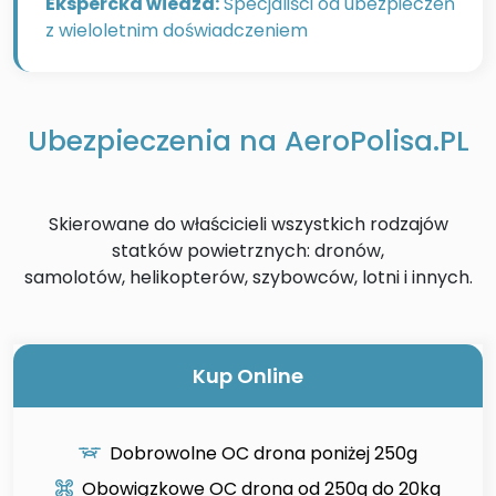
Ekspercka wiedza:
Specjaliści od ubezpieczeń
z wieloletnim doświadczeniem
Ubezpieczenia na AeroPolisa.PL
Skierowane do właścicieli wszystkich rodzajów
statków powietrznych: dronów,
samolotów, helikopterów, szybowców, lotni i innych.
Kup Online
Dobrowolne OC drona poniżej 250g
Obowiązkowe OC drona od 250g do 20kg