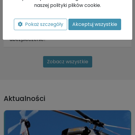
naszej polityki plików cookie.
Dlaczego warto wykupić ubezpieczenie pilota
śmigłowca dla osoby początkującej?
Pokaż szczegóły
Akceptuj wszystkie
Jestem pilotem śmigłowca od lat, co daje mi
ubezpieczenie?
Zobacz wszystkie
Aktualności