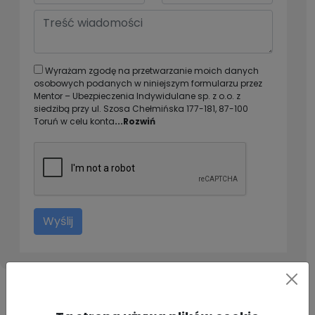
Wyrażam zgodę na przetwarzanie moich danych
osobowych podanych w niniejszym formularzu przez
Mentor – Ubezpieczenia Indywidulane sp. z o.o. z
siedzibą przy ul. Szosa Chełmińska 177-181, 87-100
Toruń w celu konta
...Rozwiń
Wyślij