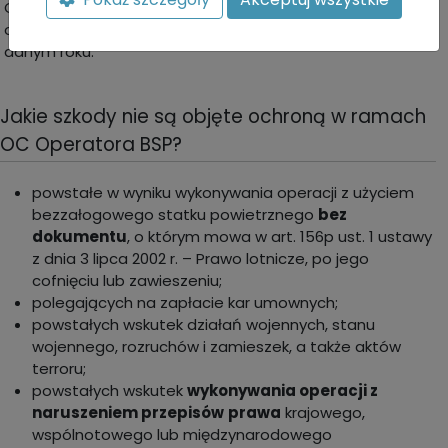
OC
najpóźniej w dniu poprzedzającym
rozpoczęcie
operacji.Kurs SDR ustala się w pierwszym notowaniu w
danym roku.
Jakie szkody nie są objęte ochroną w ramach
OC Operatora BSP?
powstałe w wyniku wykonywania operacji z użyciem
bezzałogowego statku powietrznego
bez
dokumentu
, o którym mowa w art. 156p ust. 1 ustawy
z dnia 3 lipca 2002 r. – Prawo lotnicze, po jego
cofnięciu lub zawieszeniu;
polegających na zapłacie kar umownych;
powstałych wskutek działań wojennych, stanu
wojennego, rozruchów i zamieszek, a także aktów
terroru;
powstałych wskutek
wykonywania operacji z
naruszeniem przepisów
prawa
krajowego,
wspólnotowego lub międzynarodowego