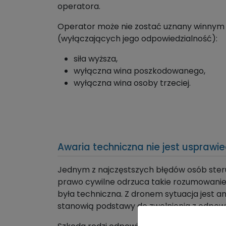
operatora.
Operator może nie zostać uznany winnym t
(wyłączających jego odpowiedzialność):
siła wyższa,
wyłączna wina poszkodowanego,
wyłączna wina osoby trzeciej.
Awaria techniczna nie jest usprawi
Jednym z najczęstszych błędów osób steru
prawo cywilne odrzuca takie rozumowanie. 
była techniczna. Z dronem sytuacja jest a
stanowią podstawy do zwolnienia z odpowi