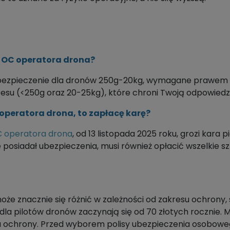
a OC operatora drona?
zpieczenie dla dronów 250g-20kg, wymagane prawem od
esu (<250g oraz 20-25kg), które chroni Twoją odpowiedzi
 operatora drona, to zapłacę karę?
 operatora drona
, od 13 listopada 2025 roku, grozi kara
nie posiadał ubezpieczenia, musi również opłacić wszelkie
oże znacznie się różnić w zależności od zakresu ochrony
 dla pilotów dronów zaczynają się od 70 złotych rocznie
 ochrony. Przed wyborem polisy ubezpieczenia osoboweg