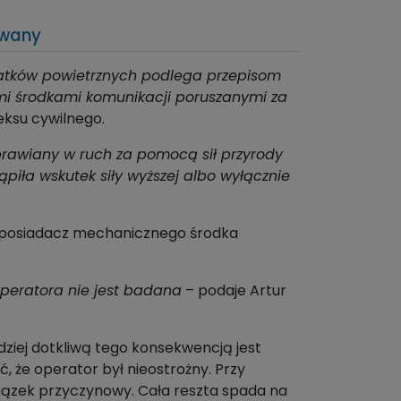
owany
tków powietrznych podlega przepisom
mi środkami komunikacji poruszanymi za
eksu cywilnego.
rawiany w ruch za pomocą sił przyrody
iła wskutek siły wyższej albo wyłącznie
ny posiadacz mechanicznego środka
operatora nie jest badana
– podaje Artur
dziej dotkliwą tego konsekwencją jest
 że operator był nieostrożny. Przy
iązek przyczynowy. Cała reszta spada na