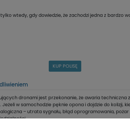
ylko wtedy, gdy dowiedzie, że zachodzi jedna z bardzo 
KUP POLISĘ
edliwieniem
jących dronami jest przekonanie, że awaria techniczna 
Jeżeli w samochodzie pęknie opona i dojdzie do kolizji,
nalogiczna – utrata sygnału, błąd oprogramowania, pożar
edzialności.