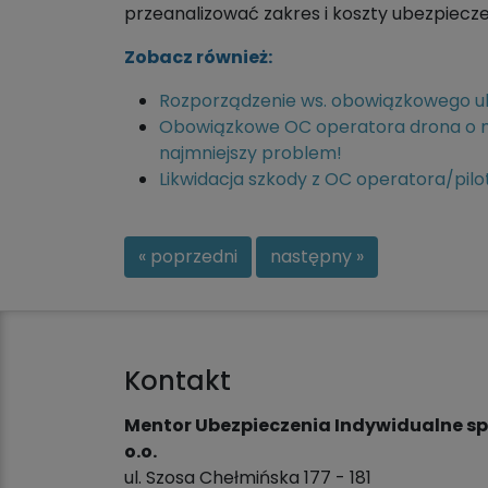
przeanalizować zakres i koszty ubezpiecz
Zobacz również:
Rozporządzenie ws. obowiązkowego ub
Obowiązkowe OC operatora drona o ma
najmniejszy problem!
Likwidacja szkody z OC operatora/pilo
« poprzedni
następny »
Kontakt
Mentor Ubezpieczenia Indywidualne sp.
o.o.
ul. Szosa Chełmińska 177 - 181