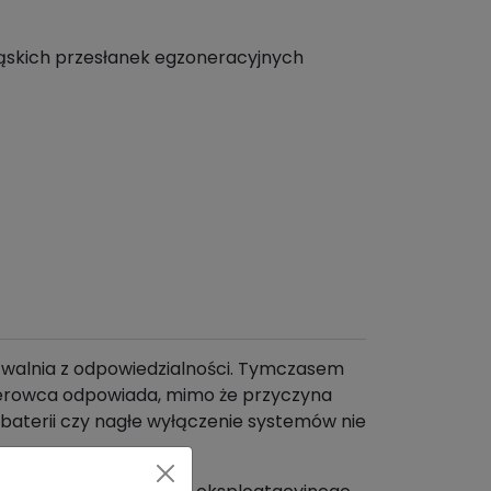
wąskich przesłanek egzoneracyjnych
zwalnia z odpowiedzialności. Tymczasem
 kierowca odpowiada, mimo że przyczyna
 baterii czy nagłe wyłączenie systemów nie