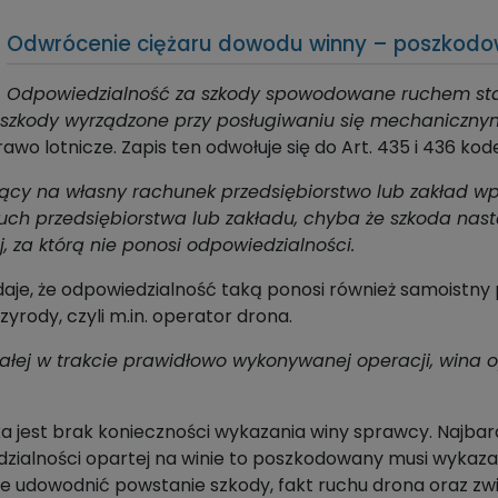
Odwrócenie ciężaru dowodu winny – poszkod
Odpowiedzialność za szkody spowodowane ruchem sta
 szkody wyrządzone przy posługiwaniu się mechaniczny
awo lotnicze. Zapis ten odwołuje się do Art. 435 i 436 kod
cy na własny rachunek przedsiębiorstwo lub zakład wp
h przedsiębiorstwa lub zakładu, chyba że szkoda nastąp
, za którą nie ponosi odpowiedzialności.
odaje, że odpowiedzialność taką ponosi również samoist
yrody, czyli m.in. operator drona.
ałej w trakcie prawidłowo wykonywanej operacji, wina 
ka jest brak konieczności wykazania winy sprawcy. Najbar
ialności opartej na winie to poszkodowany musi wykazać,
e udowodnić powstanie szkody, fakt ruchu drona oraz zw