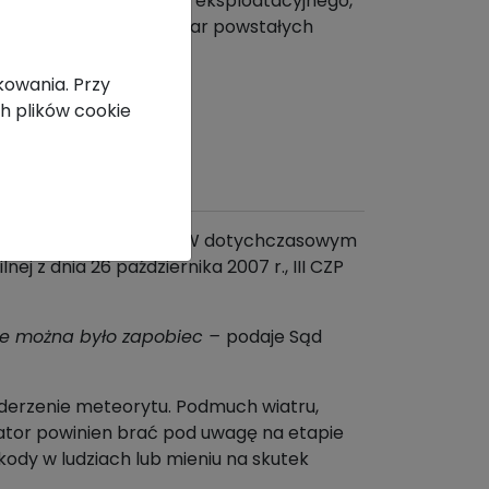
typowe elementy ryzyka eksploatacyjnego,
zejmuje finansowy ciężar powstałych
atora.
kowania. Przy
h plików cookie
zostało ono unormowane. W dotychczasowym
j z dnia 26 października 2007 r., III CZP
 nie można było zapobiec –
podaje Sąd
uderzenie meteorytu. Podmuch wiatru,
rator powinien brać pod uwagę na etapie
kody w ludziach lub mieniu na skutek