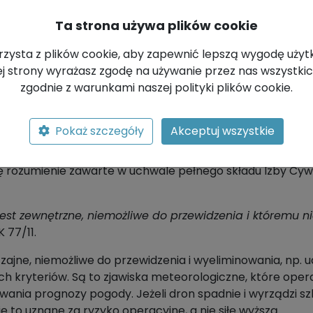
nymi, wymienionymi wcześniej wyjątkami). Są to bowiem 
rozpocznie lot. Właśnie w takich sytuacjach
polisa OC
pr
Ta strona używa plików cookie
 który w przeciwnym razie obciążyłby bezpośrednio oper
rzysta z plików cookie, aby zapewnić lepszą wygodę użyt
tej strony wyrażasz zgodę na używanie przez nas wszystkic
KUP POLISĘ
zgodnie z warunkami naszej polityki plików cookie.
peratora stanowi siłę wyższą
Pokaż szczegóły
Akceptuj wszystkie
ub niewłaściwie interpretowane. W polskim prawie nie 
 rozumienie zawarte w uchwale pełnego składu Izby Cywilne
e jest zewnętrzne, niemożliwe do przewidzenia i któremu
 77/11.
ajne, niemożliwe do przewidzenia i wyeliminowania, np. 
ch kryteriów. Są to zjawiska meteorologiczne, które ope
ania prognozy pogody. Jeżeli dron spadnie i wyrządzi sz
 to uznane za ryzyko operacyjne, a nie siłę wyższą.