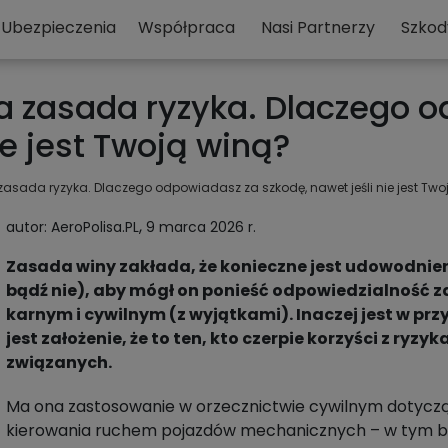
Ubezpieczenia
Współpraca
Nasi Partnerzy
Szkod
a zasada ryzyka. Dlaczego 
ie jest Twoją winą?
asada ryzyka. Dlaczego odpowiadasz za szkodę, nawet jeśli nie jest Two
,
autor: AeroPolisa.PL
9 marca 2026 r.
Zasada winy zakłada, że konieczne jest udowodnie
bądź nie), aby mógł on ponieść odpowiedzialność z
karnym i cywilnym (z wyjątkami). Inaczej jest w pr
jest założenie, że to ten, kto czerpie korzyści z ryzy
związanych.
Ma ona zastosowanie w orzecznictwie cywilnym dotycząc
kierowania ruchem pojazdów mechanicznych – w tym b