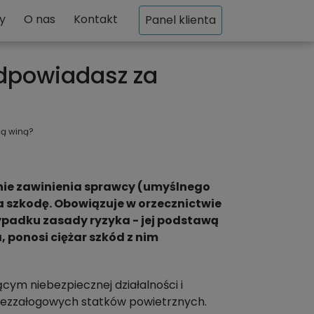
y
O nas
Kontakt
Panel klienta
odpowiadasz za
ją winą?
nie zawinienia sprawcy (umyślnego
a szkodę. Obowiązuje w orzecznictwie
zypadku zasady ryzyka - jej podstawą
ka, ponosi ciężar szkód z nim
ym niebezpiecznej działalności i
ezzałogowych statków powietrznych.