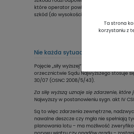
Szkoda rodzi odpowiedzialność (z nielicz
które operator powinien uwzględnić zanim 
szkód (do wysokości sumy ubezpieczenia),
Ta strona ko
korzystaniu z 
Nie każda sytuacja niezależna od o
Pojęcie „siły wyższej” bywa nadużywane l
orzecznictwie Sądu Najwyższego stosuje się
30/07 (OSNC 2008/5/43).
Za siłę wyższą uznaje się zdarzenie, któr
Najwyższy w postanowieniu sygn. akt IV CSK
Są to więc zdarzenia zewnętrzne, nadzwycz
nawalne deszcze czy mgła nie spełniają ty
planowania lotu – ma możliwość zweryfikow
porywu wiatru czy opadów gradu – zostanie