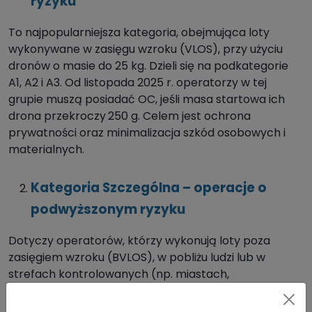
ryzyku
To najpopularniejsza kategoria, obejmująca loty
wykonywane w zasięgu wzroku (VLOS), przy użyciu
dronów o masie do 25 kg. Dzieli się na podkategorie
A1, A2 i A3. Od listopada 2025 r. operatorzy w tej
grupie muszą posiadać OC, jeśli masa startowa ich
drona przekroczy
250 g. Celem jest ochrona
prywatności oraz minimalizacja szkód osobowych i
materialnych.
Kategoria Szczególna – operacje o
podwyższonym ryzyku
Dotyczy operatorów, którzy wykonują loty poza
zasięgiem wzroku (BVLOS), w pobliżu ludzi lub w
strefach kontrolowanych (np. miastach,
przemysłowych terenach infrastruktury krytycznej).
Przy tej kategorii wymagane będzie zezwolenie od