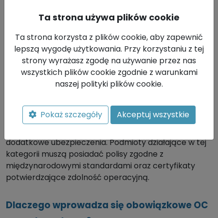
Urzędu Lotnictwa Cywilnego (ULC) oraz spełnienie
Ta strona używa plików cookie
dodatkowych wymogów technicznych i
proceduralnych.
Ta strona korzysta z plików cookie, aby zapewnić
lepszą wygodę użytkowania. Przy korzystaniu z tej
Kategoria Certyfikowana – operacje o
strony wyrażasz zgodę na używanie przez nas
wszystkich plików cookie zgodnie z warunkami
najwyższym poziomie ryzyka
naszej polityki plików cookie.
To kategoria zbliżona do tradycyjnego lotnictwa,
obejmująca loty transportowe, dostawcze lub
Pokaż szczegóły
Akceptuj wszystkie
pasażerskie z użyciem dużych dronów. Tutaj
obowiązek OC jest rozszerzony, często obejmujący
dodatkowe ubezpieczenia. Podmioty działające w tej
kategorii muszą posiadać polisy zgodne z
międzynarodowymi standardami oraz certyfikaty
potwierdzające zdolność operacyjną.
Dlaczego wprowadza się obowiązkowe OC