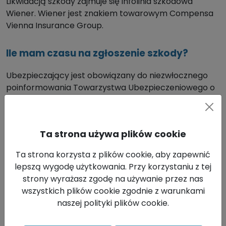
Likwidacją szkody zajmuje się infolinia szkodowa
Wiener. Wiener jest znakiem towarowym Compensa
Vienna Insurance Group.
Ile mam czasu na zgłoszenie szkody?
Ubezpieczający jest obowiązany do niezwłocznego
poinformowania Towarzystwa Ubezpieczeniowego o
powstaniu szkody.
W jaki sposób najszybciej zgłosić szkodę?
Ta strona używa plików cookie
Szkodę lub roszczenie najszybciej zgłosisz przez
Ta strona korzysta z plików cookie, aby zapewnić
formularz online:
lepszą wygodę użytkowania. Przy korzystaniu z tej
https://zgloszenie.compensa.pl/damage-type
strony wyrażasz zgodę na używanie przez nas
wszystkich plików cookie zgodnie z warunkami
Jak sprawdzić status szkody?
naszej polityki plików cookie.
Status szkody możesz sprawdzić, logując się tutaj: