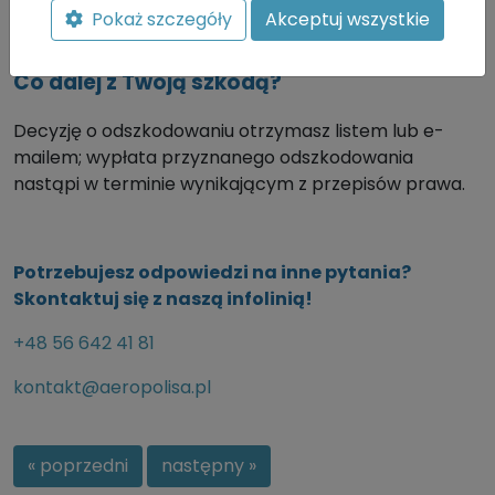
Pokaż szczegóły
Akceptuj wszystkie
https://zgloszenie.compensa.pl/status-szkody/login
Co dalej z Twoją szkodą?
Decyzję o odszkodowaniu otrzymasz listem lub e-
mailem; wypłata przyznanego odszkodowania
nastąpi w terminie wynikającym z przepisów prawa.
Potrzebujesz odpowiedzi na inne pytania?
Skontaktuj się z naszą infolinią!
+48 56 642 41 81
kontakt@aeropolisa.pl
« poprzedni
następny »