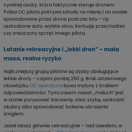
cywilnej osoby, która faktycznie steruje dronem.
Polisa OC pilota pokrywa szkody na mieniu i na osobie
spowodowane przez drona podczas lotu – np.
uszkodzone auto, wybite okno, kontuzję przechodnia
czy zniszczony sprzęt innego pilota.
Latanie rekreacyjne i „lekki dron” – mała
masa, realne ryzyko
Najliczniejszą grupą pilotów są osoby obsługujące
lekkie drony – często poniżej 250 g. Brak ustawowego
obowiązku
OC operatora
bywa mylony z brakiem
odpowiedzialności. Tymczasem nawet „maluch” jest
w stanie porysować karoserię, stłuc szybę, uszkodzić
okulary albo spowodować bolesne obrażenia
śmigłem.
Jeżeli latasz głównie rekreacyjnie – nad osiedlem, w