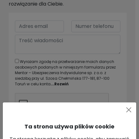
rozwiązanie dla Ciebie.
Wyrażam zgodę na przetwarzanie moich danych
osobowych podanych w niniejszym formularzu przez
Mentor – Ubezpieczenia Indywidulane sp. z o.o. z
siedzibą przy ul. Szosa Chełmińska 177-181, 87-100
Toruń w celu konta
...Rozwiń
Ta strona używa plików cookie
Wyślij