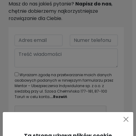
Masz do nas jakieś pytanie?
Napisz do nas
,
chętnie dobierzemy najkorzystniejsze
rozwiązanie dla Ciebie.
Wyrażam zgodę na przetwarzanie moich danych
osobowych podanych w niniejszym formularzu przez
Mentor – Ubezpieczenia Indywidulane sp. z o.o. z
siedzibą przy ul. Szosa Chełmińska 177-181, 87-100
Toruń w celu konta
...Rozwiń
Ta strona używa plików cookie