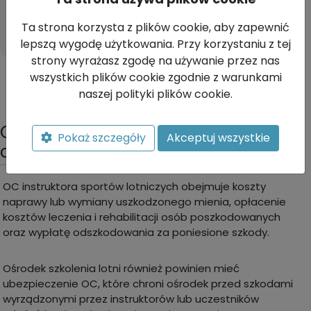
Wyślij
Ta strona korzysta z plików cookie, aby zapewnić
lepszą wygodę użytkowania. Przy korzystaniu z tej
strony wyrażasz zgodę na używanie przez nas
wszystkich plików cookie zgodnie z warunkami
naszej polityki plików cookie.
OC instruktora sportów lotniczych -
Pokaż szczegóły
Akceptuj wszystkie
co muszę wiedzieć?
OC instruktora sportów lotniczych obejmuje koszty
naprawy lub wymiany uszkodzonego mienia, opłacenie
kosztów leczenia i rehabilitacji osób poszkodowanych
oraz wypłatę odszkodowania za poniesione szkody.
Ośrodek szkolenia lotni również powinien mieć
ubezpieczenie OC, które chroni ośrodek przed szkodami
wyrządzonymi przez instruktorów lub uczestników