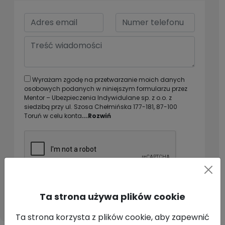
Wyrażam zgodę na przetwarzanie moich danych
osobowych podanych w niniejszym formularzu przez
Mentor – Ubezpieczenia Indywidulane sp. z o.o. z
siedzibą przy ul. Szosa Chełmińska 177-181, 87-100
Toruń w celu konta
...Rozwiń
Wyślij
Ta strona używa plików cookie
Ta strona korzysta z plików cookie, aby zapewnić