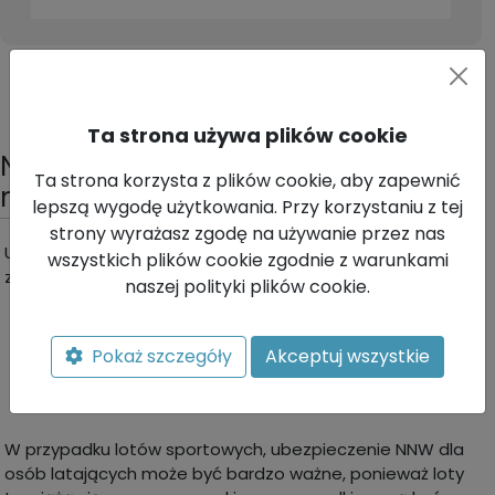
Ta strona używa plików cookie
NNW osób latających lotniami - co
Ta strona korzysta z plików cookie, aby zapewnić
muszę wiedzieć?
lepszą wygodę użytkowania. Przy korzystaniu z tej
strony wyrażasz zgodę na używanie przez nas
Ubezpieczenie NNW dla osób latających lotnią obejmuje
wszystkich plików cookie zgodnie z warunkami
zazwyczaj takie zdarzenia jak:
naszej polityki plików cookie.
trwałe uszkodzenie ciała,
śmierć,
Pokaż szczegóły
Akceptuj wszystkie
całkowite lub częściowe kalectwo,
hospitalizację.
W przypadku lotów sportowych, ubezpieczenie NNW dla
osób latających może być bardzo ważne, ponieważ loty