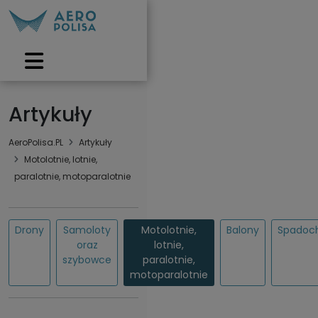
Artykuły
AeroPolisa.PL
Artykuły
Motolotnie, lotnie,
paralotnie, motoparalotnie
Drony
Samoloty
Motolotnie,
Balony
Spadoc
oraz
lotnie,
szybowce
paralotnie,
motoparalotnie