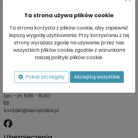
Ta strona używa plików cookie
Kontakt
Ta strona korzysta z plików cookie, aby zapewnić
Mentor
lepszą wygodę użytkowania. Przy korzystaniu z tej
Ubezpieczenia
strony wyrażasz zgodę na używanie przez nas
Indywidualne sp. z
wszystkich plików cookie zgodnie z warunkami
o.o.
naszej polityki plików cookie.
ul. Szosa Chełmińska
177 - 181
Pokaż szczegóły
Akceptuj wszystkie
87 - 100 Toruń
+48 56 642 41 81
(pn. - pt. 8.00 - 16.00)
kontakt@aeropolisa.pl
Ubezpieczenia