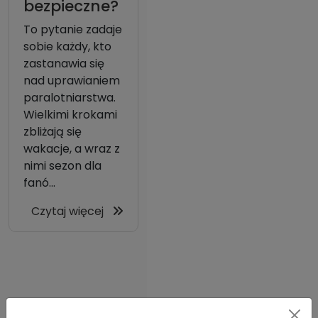
bezpieczne?
To pytanie zadaje
sobie każdy, kto
zastanawia się
nad uprawianiem
paralotniarstwa.
Wielkimi krokami
zbliżają się
wakacje, a wraz z
nimi sezon dla
fanó...
Czytaj więcej