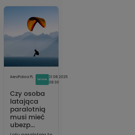
AeroPolisa.PL
21.08.2025
lotnie
08:30
Czy osoba
latająca
paralotnią
musi mieć
ubezp...
Loty paralotnią to